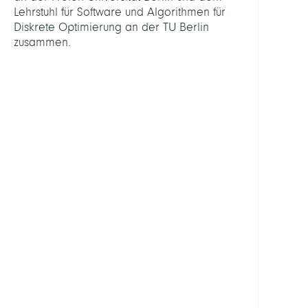
Lehrstuhl für Software und Algorithmen für
ARBEI
Diskrete Optimierung an der TU Berlin
zusammen.
Healt
Logist
Indiv
Traffi
Mobil
Multi
Ener
Syst
Predi
Meth
Show
all
PERSO