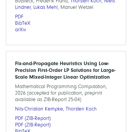
Bussieck, Frederik Fiand,
Thorsten Koch
,
Niels
Lindner
,
Lukas Mehl
, Manuel Wetzel
PDF
BibTeX
arXiv
Fix-and-Propagate Heuristics Using Low-
Precision First-Order LP Solutions for Large-
Scale Mixed-Integer Linear Optimization
Mathematical Programming Computation,
2026 (accepted for publication, preprint
available as ZIB-Report 25-04)
Nils-Christian Kempke
,
Thorsten Koch
PDF
(ZIB-Report)
PDF
(ZIB-Report)
BibTeX