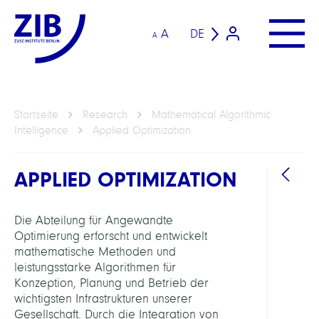
A
DE
A
Startseite
Research
Mathematical Algorithmic
Intelligence
Applied Optimization
APPLIED OPTIMIZATION
Die Abteilung für Angewandte
BEREI
Optimierung erforscht und entwickelt
mathematische Methoden und
Math
leistungsstarke Algorithmen für
Algor
Konzeption, Planung und Betrieb der
Intel
wichtigsten Infrastrukturen unserer
Gesellschaft. Durch die Integration von