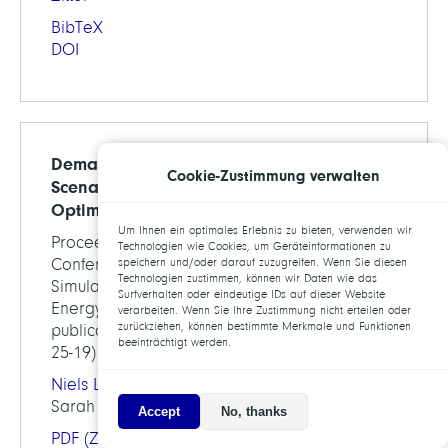
BibTeX
DOI
Demand Uncertainty in Energy Systems:
Cookie-Zustimmung verwalten
Scenario Catalogs vs. Integrated Robust
Optimization
Um Ihnen ein optimales Erlebnis zu bieten, verwenden wir
Proceedings of the 38th International
Technologien wie Cookies, um Geräteinformationen zu
Conference on Efficiency, Cost, Optimization,
speichern und/oder darauf zuzugreifen. Wenn Sie diesen
Technologien zustimmen, können wir Daten wie das
Simulation and Environmental Impact of
Surfverhalten oder eindeutige IDs auf dieser Website
Energy Systems, 2025 (accepted for
verarbeiten. Wenn Sie Ihre Zustimmung nicht erteilen oder
zurückziehen, können bestimmte Merkmale und Funktionen
publication, preprint available as ZIB-Report
beeinträchtigt werden.
25-19)
Niels Lindner
,
Lukas Mehl
, Karolina Bartoszuk,
Sarah Berendes,
Janina Zittel
Accept
No, thanks
PDF
(ZIB-Report)