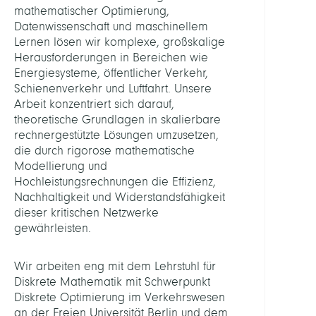
mathematischer Optimierung,
LEITU
Datenwissenschaft und maschinellem
Lernen lösen wir komplexe, großskalige
Bornd
Herausforderungen in Bereichen wie
Ralf,
Energiesysteme, öffentlicher Verkehr,
Prof.
Schienenverkehr und Luftfahrt. Unsere
Dr.
Arbeit konzentriert sich darauf,
theoretische Grundlagen in skalierbare
Koch,
rechnergestützte Lösungen umzusetzen,
Thors
die durch rigorose mathematische
Prof.
Modellierung und
Dr.
Hochleistungsrechnungen die Effizienz,
Nachhaltigkeit und Widerstandsfähigkeit
STELLV
dieser kritischen Netzwerke
LEITU
gewährleisten.
Wir arbeiten eng mit dem Lehrstuhl für
Zittel,
Diskrete Mathematik mit Schwerpunkt
Janin
Diskrete Optimierung im Verkehrswesen
Dr.
an der Freien Universität Berlin und dem