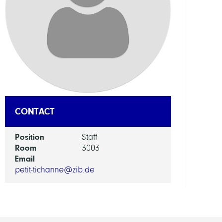
AI
in
Socie
Scien
and
Tech
GROU
CONTACT
Intera
Position
Staff
Optim
Room
3003
and
Email
Learn
petit-tichanne@zib.de