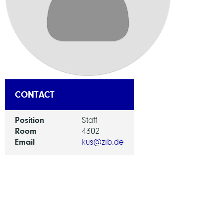
DEPAR
Visua
and
Data-
Centr
Comp
CONTACT
GROU
Position
Staff
Room
4302
Compu
Email
kus@zib.de
Diagn
and
Ther
Plann