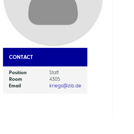
DEPAR
Visua
and
Data-
Centr
Comp
CONTACT
GROU
Position
Staff
Room
4305
Compu
Email
kriegs@zib.de
Diagn
and
Ther
Plann