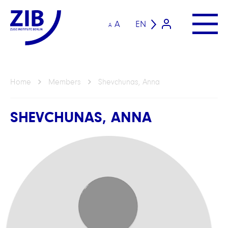
A
EN
A
Home
Members
Shevchunas, Anna
SHEVCHUNAS, ANNA