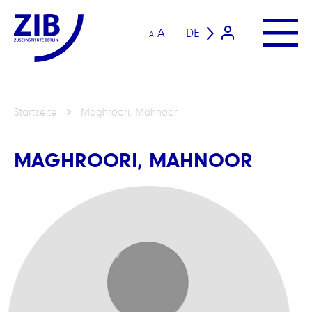
A
DE
A
Startseite
Maghroori, Mahnoor
MAGHROORI, MAHNOOR