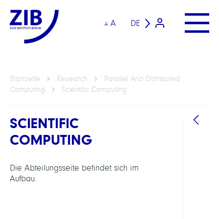
A
DE
A
Startseite
Research
Parallel And Distributed
Computing
Scientific Computing
SCIENTIFIC
COMPUTING
BEREI
Die Abteilungsseite befindet sich im
Aufbau.
Paral
and
Distr
Comp