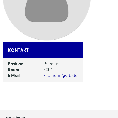
ABTEI
Visua
and
Data-
Centr
Comp
KONTAKT
ARBEI
Position
Personal
Raum
4001
Visua
E-Mail
kliemann@zib.de
Data
Analy
Forschung