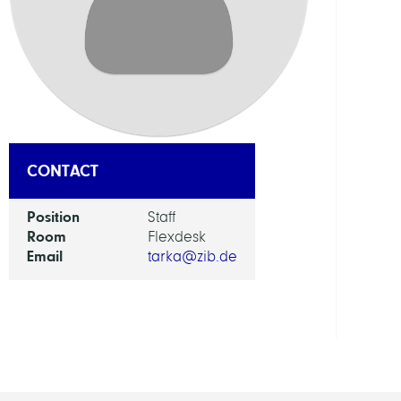
DEPAR
Mode
and
Simul
of
Comp
Proce
CONTACT
GROU
Position
Staff
Room
Flexdesk
Email
tarka@zib.de
Compu
Syst
Biolo