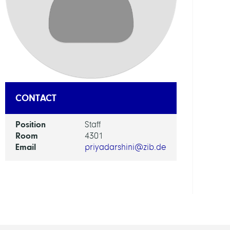
DEPAR
Visua
and
Data-
Centr
Comp
CONTACT
GROU
Position
Staff
Room
4301
Expla
Email
priyadarshini@zib.de
AI
for
Biolo