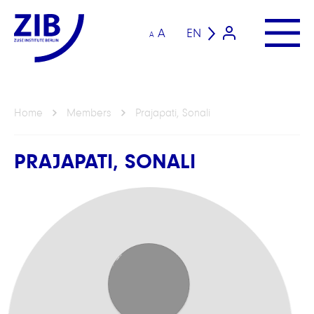
A
EN
A
Home
Members
Prajapati, Sonali
PRAJAPATI, SONALI