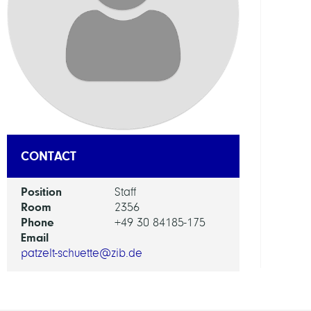
RESEA
SERVI
UNIT
IT
and
Data
Servi
CONTACT
Position
Staff
Room
2356
Phone
+49 30 84185-175
Email
patzelt-schuette@zib.de