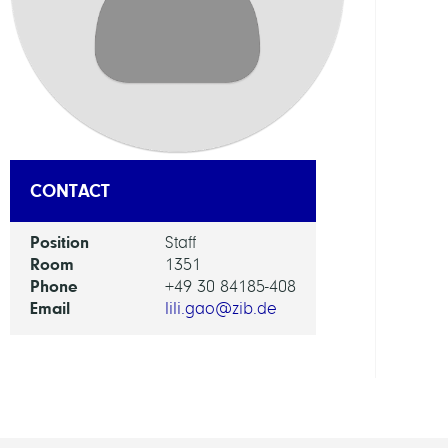
AI
in
Socie
Scien
and
Tech
CONTACT
GROU
Position
Staff
Room
1351
Intera
Phone
+49 30 84185-408
Optim
Email
lili.gao@zib.de
and
Learn