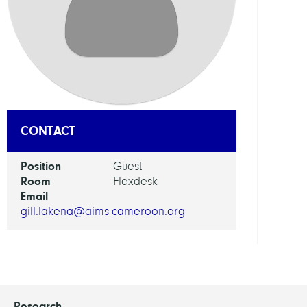
DEPAR
Visua
and
Data-
Centr
Comp
CONTACT
GROU
Position
Guest
Room
Flexdesk
Bioin
Email
in
gill.lakena@aims-cameroon.org
Medi
Research