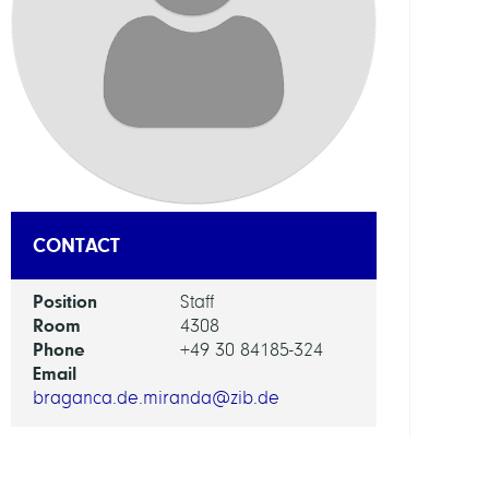
DEPAR
Mode
and
Simul
of
Comp
Proce
CONTACT
GROU
Position
Staff
Compu
Room
4308
Anat
Phone
+49 30 84185-324
and
Email
Physi
braganca.de.miranda@zib.de