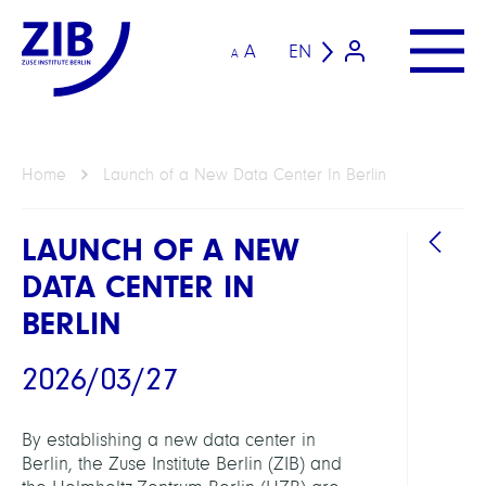
A
EN
A
Home
Launch of a New Data Center In Berlin
LAUNCH OF A NEW
DATA CENTER IN
BERLIN
2026/03/27
ATTAC
By establishing a new data center in
Berlin, the Zuse Institute Berlin (ZIB) and
Press