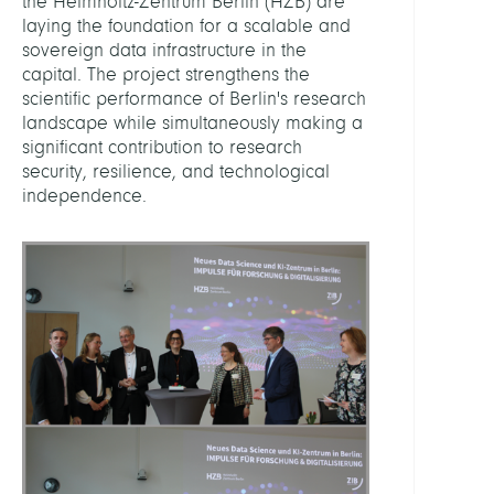
the Helmholtz-Zentrum Berlin (HZB) are
-
laying the foundation for a scalable and
Start
sovereign data infrastructure in the
für
capital. The project strengthens the
neue
scientific performance of Berlin's research
Rech
landscape while simultaneously making a
in
significant contribution to research
Berli
security, resilience, and technological
independence.