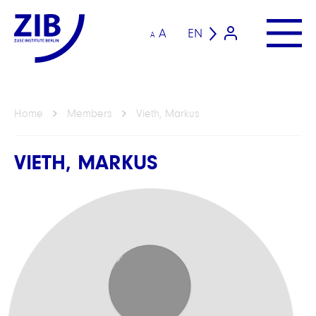
A
EN
A
Home
Members
Vieth, Markus
VIETH, MARKUS