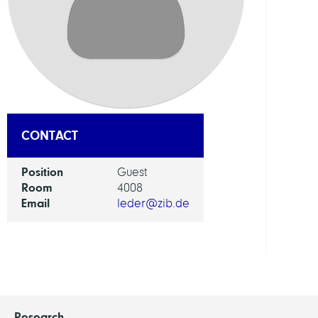
DEPAR
Visua
and
Data-
Centr
Comp
CONTACT
GROU
Position
Guest
Room
4008
Bioin
Email
leder@zib.de
in
Medi
Research