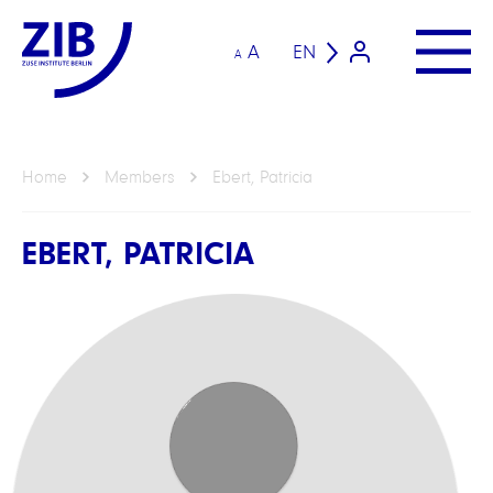
A
EN
A
Home
Members
Ebert, Patricia
EBERT, PATRICIA