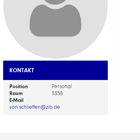
ABTEI
Distr
Algor
and
Supe
ARBEI
KONTAKT
Massi
Paral
Position
Personal
Data
Raum
3358
Analy
E-Mail
von.schlieffen@zib.de