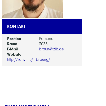
AI
in
Socie
KONTAKT
Scien
and
Position
Personal
Tech
Raum
3035
E-Mail
braun@zib.de
ARBEI
Website
http://renyi.hu/~braung/
Intera
Optim
and
Learn