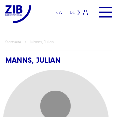
A
DE
A
Startseite
Manns, Julian
MANNS, JULIAN