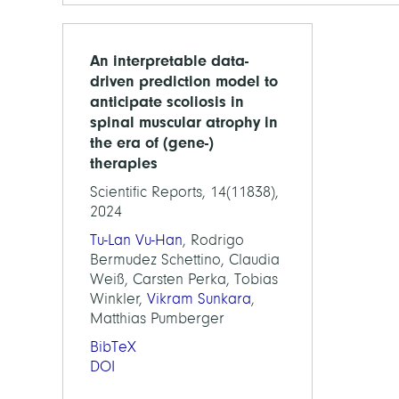
An interpretable data-
driven prediction model to
anticipate scoliosis in
spinal muscular atrophy in
the era of (gene-)
therapies
Scientific Reports, 14(11838),
2024
Tu-Lan Vu-Han
, Rodrigo
Bermudez Schettino, Claudia
Weiß, Carsten Perka, Tobias
Winkler,
Vikram Sunkara
,
Matthias Pumberger
BibTeX
DOI