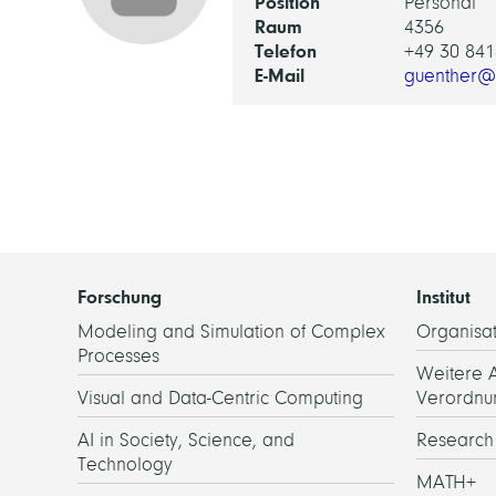
Position
Personal
Raum
4356
Telefon
+49 30 841
E-Mail
guenther@
Forschung
Institut
Modeling and Simulation of Complex
Organisat
Processes
Weitere 
Visual and Data-Centric Computing
Verordnu
AI in Society, Science, and
Researc
Technology
MATH+