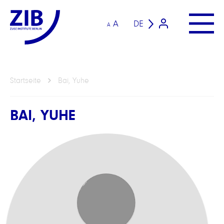
A
DE
A
Startseite
Bai, Yuhe
BAI, YUHE