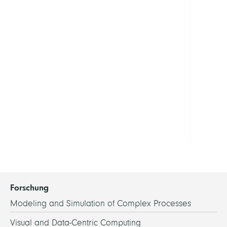
Show
all
PROJE
digiS
LINKS
digiS
Hom
Forschung
Modeling and Simulation of Complex Processes
Visual and Data-Centric Computing