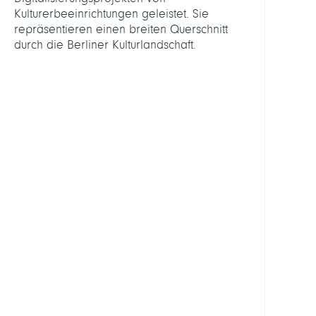
Antje
Kulturerbeeinrichtungen geleistet. Sie
repräsentieren einen breiten Querschnitt
PERSO
durch die Berliner Kulturlandschaft.
Böhme
Ralp
Halbm
Chris
Dr.
Kitae
Xeni
Klindt
Marc
Kunz,
Birgit