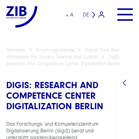
A
DE
A
Startseite
Forschungsdienste
Digital Data And
Information For Society, Science And Culture
DigiS:
Research And Competence Center Digitalization Berlin
DIGIS: RESEARCH AND
COMPETENCE CENTER
DIGITALIZATION BERLIN
FORS
Das Forschungs- und Kompetenzzentrum
EINHEI
Digitalisierung Berlin (digiS) berät und
unterstützt spartenübergreifend