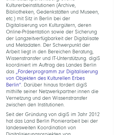
Kulturerbeinstitutionen (Archive,
Digita
Bibliotheken, Gedenkstätten und Museen,
Data
etc.) mit Sitz in Berlin bei der
and
Digitalisierung von Kulturgütern, deren
Infor
Online-Präsentation sowie der Sicherung
for
der Langzeitverfügbarkeit der Digitalisate
Socie
und Metadaten. Der Schwerpunkt der
Scien
Arbeit liegt in den Bereichen Beratung,
and
Wissenstransfer und IT-Unterstützung. digiS
Cultu
koordiniert im Auftrag des Landes Berlin
das
„Förderprogramm zur Digitalisierung
LEITU
von Objekten des Kulturellen Erbes
Berlin“
. Darüber hinaus fördert digiS
mithilfe seiner Netzwerkpartner:innen die
Müller
Vernetzung und den Wissenstransfer
Anja
zwischen den Institutionen.
ASSIS
Seit der Gründung von digiS im Jahr 2012
hat das Land Berlin Pionierarbeit bei der
landesweiten Koordination von
Schulz
Digitalisierungsprojekten von